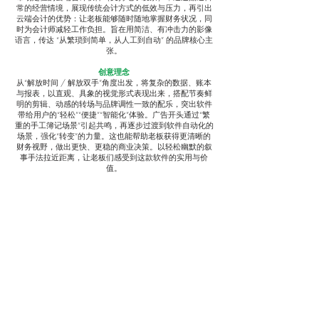
常的经营情境，展现传统会计方式的低效与压力，再引出
云端会计的优势：让老板能够随时随地掌握财务状况，同
时为会计师减轻工作负担。旨在用简洁、有冲击力的影像
语言，传达 “从繁琐到简单，从人工到自动” 的品牌核心主
张。
创意理念
从“解放时间 / 解放双手”角度出发，将复杂的数据、账本
与报表，以直观、具象的视觉形式表现出来，搭配节奏鲜
明的剪辑、动感的转场与品牌调性一致的配乐，突出软件
带给用户的“轻松”“便捷”“智能化”体验。广告开头通过“繁
重的手工簿记场景”引起共鸣，再逐步过渡到软件自动化的
场景，强化“转变”的力量。这也能帮助老板获得更清晰的
财务视野，做出更快、更稳的商业决策。以轻松幽默的叙
事手法拉近距离，让老板们感受到这款软件的实用与价
值。